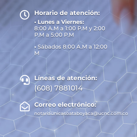
Horario de atención:

• Lunes a Viernes:
8:00 A.M a 1:00 P.M y 2:00
P.M a 5:00 P.M
•
Sábados 8:00 A.M a 12:00
M
Líneas de atención:

(608) 7881014
Correo electrónico:

notariaunicasoataboyaca@ucnc.com.co