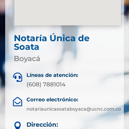
Notaría Única de
Soata
Boyacá
Líneas de atención:

(608) 7881014
Correo electrónico:

notariaunicasoataboyaca@ucnc.com.co
Dirección:
