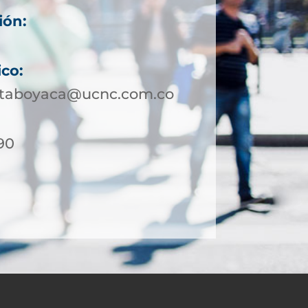
ión:
ico:
ataboyaca@ucnc.com.co
90