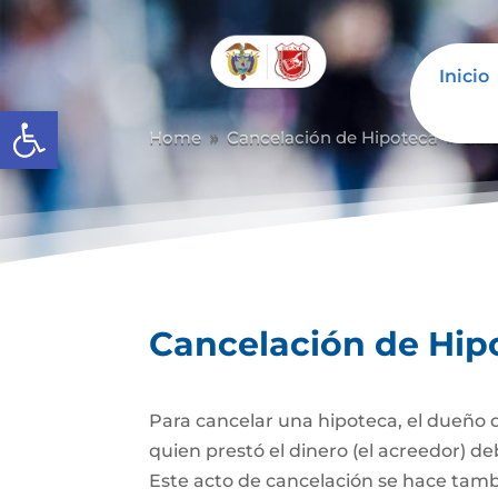
Inicio
Abrir barra de herramientas
Home
Cancelación de Hipoteca
Can
9
9
Cancelación de Hip
Para cancelar una hipoteca, el dueño d
quien prestó el dinero (el acreedor) de
Este acto de cancelación se hace tambi