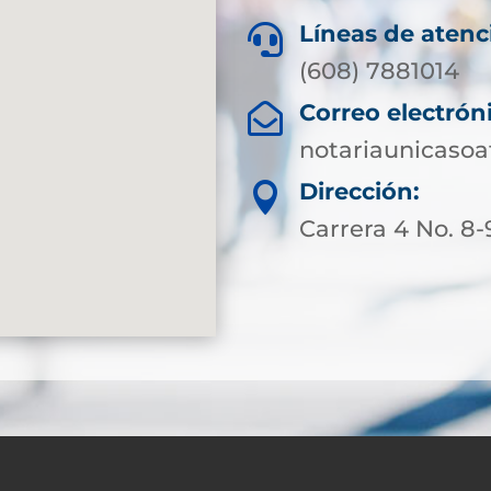
Líneas de atenc

(608) 7881014
Correo electrón

notariaunicaso
Dirección:

Carrera 4 No. 8-