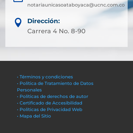
notariaunicasoataboyaca@ucnc.com.co
Dirección:

Carrera 4 No. 8-90
• Términos y condiciones
• Política de Tratamiento de Datos
Personales
• Políticas de derechos de autor
• Certificado de Accesibilidad
• Políticas de Privacidad Web
• Mapa del Sitio