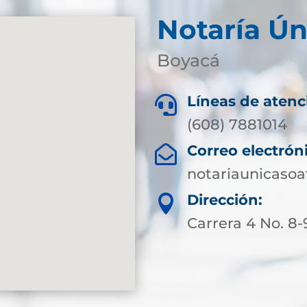
Notaría Ún
Boyacá
Líneas de atenc

(608) 7881014
Correo electrón

notariaunicaso
Dirección:

Carrera 4 No. 8-