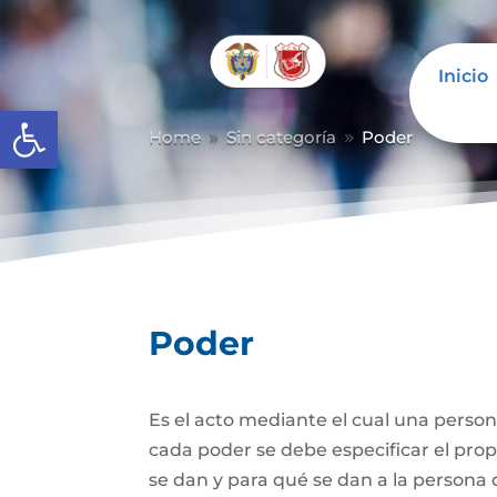
Inicio
Abrir barra de herramientas
Home
Sin categoría
Poder
9
9
Poder
Es el acto mediante el cual una person
cada poder se debe especificar el propó
se dan y para qué se dan a la persona 