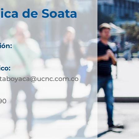
ica de Soata
ión:
ico:
ataboyaca@ucnc.com.co
90