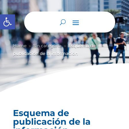
Abrir barra de herramientas
Home
Sin categoría
Esquema de
9
9
publicación de la información
Esquema de
publicación de la