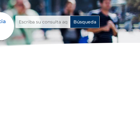
cia
da