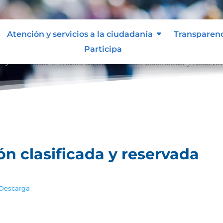
Atención y servicios a la ciudadanía
Transparen
Participa
a y reservada
Índice de información clasificada y reserva
9
ón clasificada y reservada
Descarga