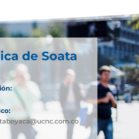
ica de Soata
ión:
ico:
ataboyaca@ucnc.com.co