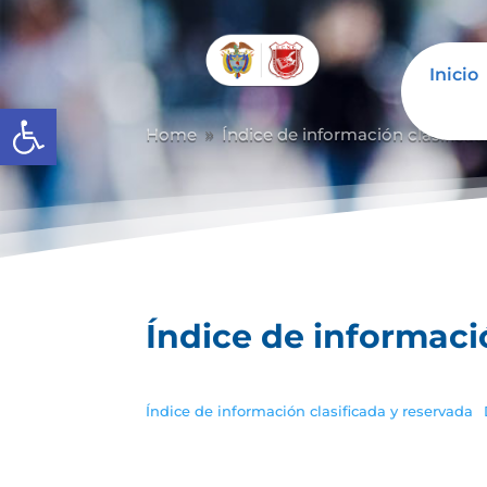
Inicio
Abrir barra de herramientas
Home
Índice de información clasificad
9
Índice de informaci
Índice de información clasificada y reservada