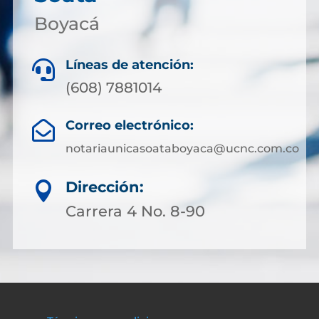
Boyacá
Líneas de atención:

(608) 7881014
Correo electrónico:

notariaunicasoataboyaca@ucnc.com.co
Dirección:

Carrera 4 No. 8-90