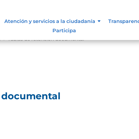
Atención y servicios a la ciudadanía
Transparen
Participa
l
Tablas de retención documental
9
n documental