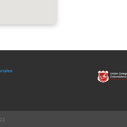
onales
22