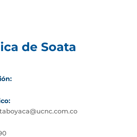
ica de Soata
ión:
ico:
ataboyaca@ucnc.com.co
90