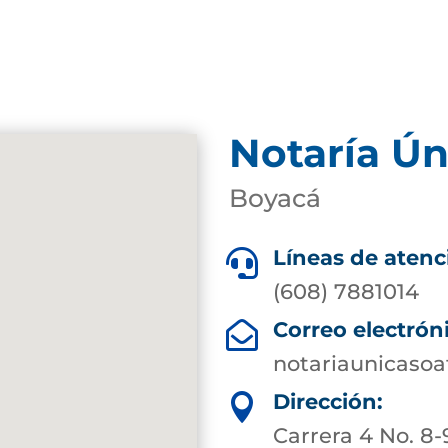
Notaría Ún
Boyacá
Líneas de atenc

(608) 7881014
Correo electrón

notariaunicaso
Dirección:

Carrera 4 No. 8-