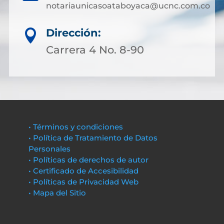
notariaunicasoataboyaca@ucnc.com.co
Dirección:

Carrera 4 No. 8-90
• Términos y condiciones
• Política de Tratamiento de Datos
Personales
• Políticas de derechos de autor
• Certificado de Accesibilidad
• Políticas de Privacidad Web
• Mapa del Sitio