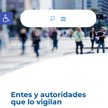
Abrir barra de herramientas
Home
Sin categoría
Entes y autoridades
9
9
que lo vigilan
Entes y autoridades
que lo vigilan