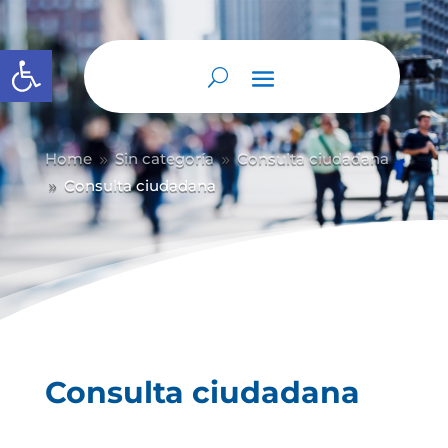
Abrir barra de herramientas
Home
Sin categoría
Consulta ciudadana
9
9
Consulta ciudadana
9
Consulta ciudadana