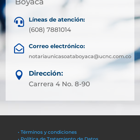
Boyacá
Líneas de atención:

(608) 7881014
Correo electrónico:

notariaunicasoataboyaca@ucnc.com.co
Dirección:

Carrera 4 No. 8-90
• Términos y condiciones
• Política de Tratamiento de Datos