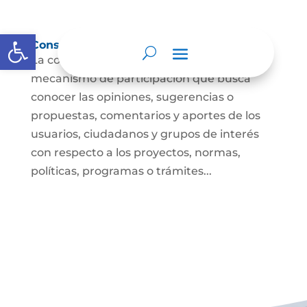
Abrir barra de herramientas
Consulta ciudadana
La consulta a la ciudadanía es un
mecanismo de participación que busca
conocer las opiniones, sugerencias o
propuestas, comentarios y aportes de los
usuarios, ciudadanos y grupos de interés
con respecto a los proyectos, normas,
políticas, programas o trámites...