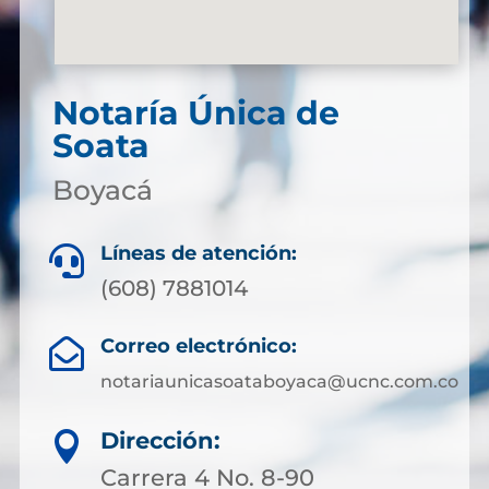
Notaría Única de
Soata
Boyacá
Líneas de atención:

(608) 7881014
Correo electrónico:

notariaunicasoataboyaca@ucnc.com.co
Dirección:

Carrera 4 No. 8-90