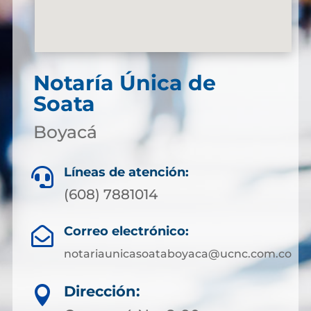
Notaría Única de
Soata
Boyacá
Líneas de atención:

(608) 7881014
Correo electrónico:

notariaunicasoataboyaca@ucnc.com.co
Dirección:
