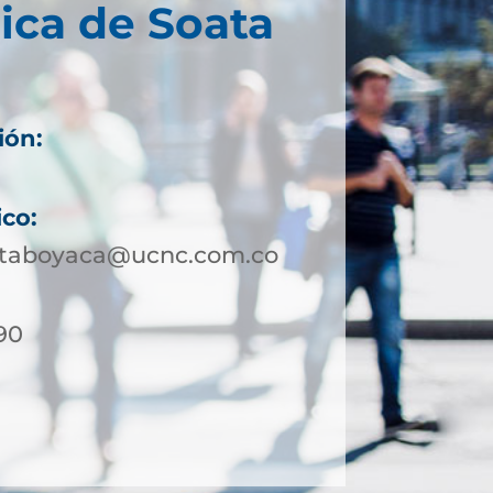
ica de Soata
ión:
ico:
ataboyaca@ucnc.com.co
90