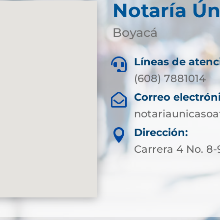
Notaría Ún
Boyacá
Líneas de atenc

(608) 7881014
Correo electrón

notariaunicaso
Dirección:

Carrera 4 No. 8-