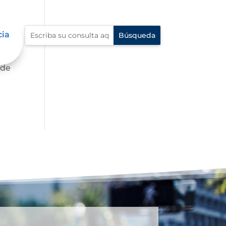
cia
te,
 de