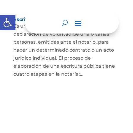
Abrir barra de herramientas
Escritura Pública
Es un documento que contiene la
declaración de voluntad de una o varias
personas, emitidas ante el notario, para
hacer un determinado contrato o un acto
jurídico individual. El proceso de
elaboración de una escritura pública tiene
cuatro etapas en la notaría:...