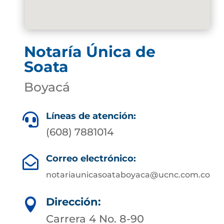
Notaría Única de
Soata
Boyacá
Líneas de atención:

(608) 7881014
Correo electrónico:

notariaunicasoataboyaca@ucnc.com.co
Dirección:

Carrera 4 No. 8-90