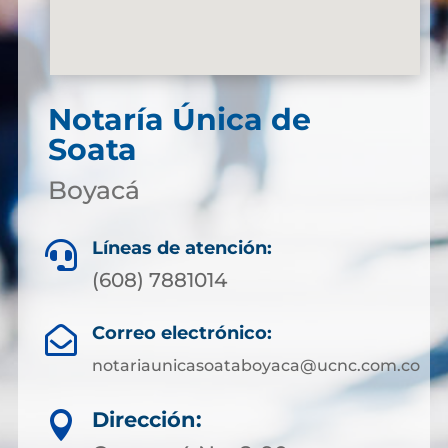
Notaría Única de
Soata
Boyacá
Líneas de atención:

(608) 7881014
Correo electrónico:

notariaunicasoataboyaca@ucnc.com.co
Dirección:
