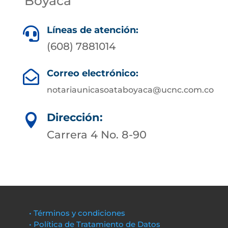
Boyacá
Líneas de atención:

(608) 7881014
Correo electrónico:

notariaunicasoataboyaca@ucnc.com.co
Dirección:

Carrera 4 No. 8-90
• Términos y condiciones
• Política de Tratamiento de Datos