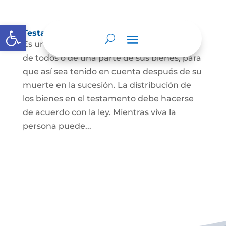
Abrir barra de herramientas
Testamento
Es un acto por el cual una persona dispone
de todos o de una parte de sus bienes, para
que así sea tenido en cuenta después de su
muerte en la sucesión. La distribución de
los bienes en el testamento debe hacerse
de acuerdo con la ley. Mientras viva la
persona puede...