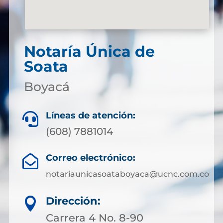
Notaría Única de
Soata
Boyacá
Líneas de atención:

(608) 7881014
Correo electrónico:

notariaunicasoataboyaca@ucnc.com.co
Dirección:

Carrera 4 No. 8-90