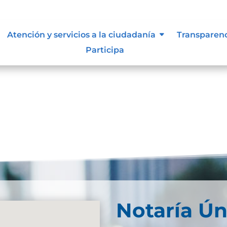
d Web
Atención y servicios a la ciudadanía
Transparen
Participa
ebDescarga
Notaría Ún