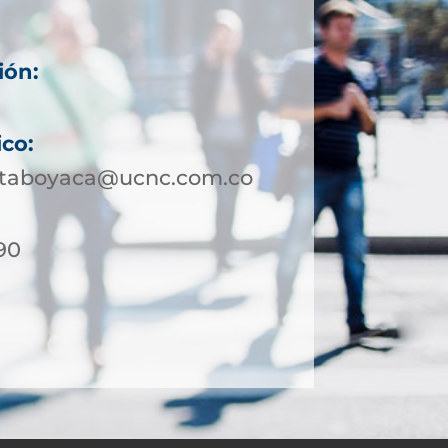
ión:
ico:
ataboyaca@ucnc.com.co
90