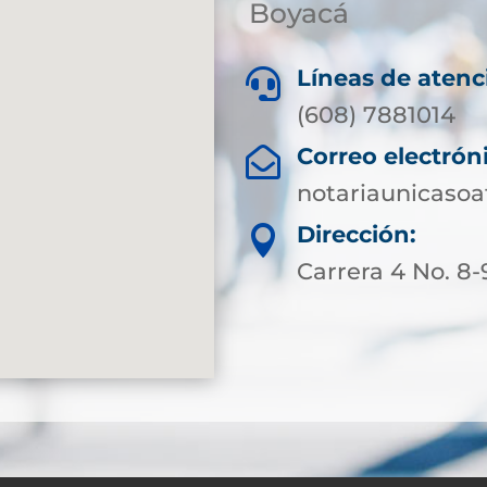
Boyacá
Líneas de atenc

(608) 7881014
Correo electrón

notariaunicaso
Dirección:

Carrera 4 No. 8-